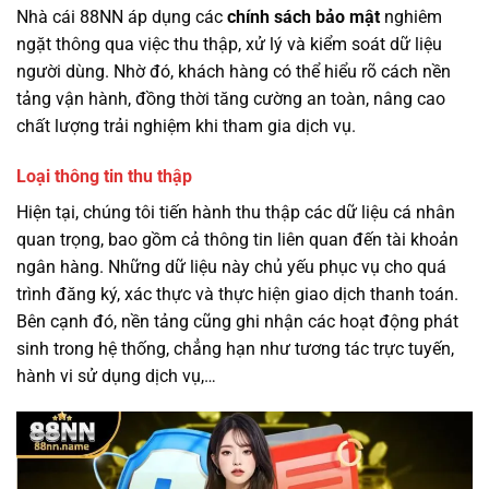
Nhà cái 88NN áp dụng các
chính sách bảo mật
nghiêm
ngặt thông qua việc thu thập, xử lý và kiểm soát dữ liệu
người dùng. Nhờ đó, khách hàng có thể hiểu rõ cách nền
tảng vận hành, đồng thời tăng cường an toàn, nâng cao
chất lượng trải nghiệm khi tham gia dịch vụ.
Loại thông tin thu thập
Hiện tại, chúng tôi tiến hành thu thập các dữ liệu cá nhân
quan trọng, bao gồm cả thông tin liên quan đến tài khoản
ngân hàng. Những dữ liệu này chủ yếu phục vụ cho quá
trình đăng ký, xác thực và thực hiện giao dịch thanh toán.
Bên cạnh đó, nền tảng cũng ghi nhận các hoạt động phát
sinh trong hệ thống, chẳng hạn như tương tác trực tuyến,
hành vi sử dụng dịch vụ,…