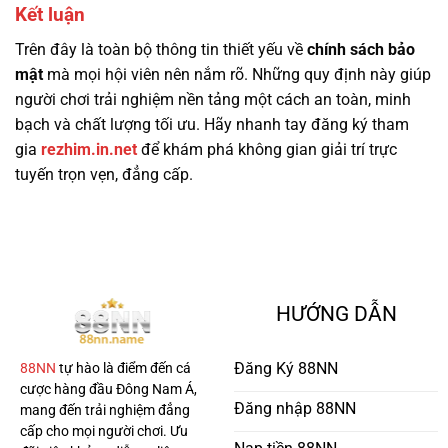
Kết luận
Trên đây là toàn bộ thông tin thiết yếu về
chính sách bảo
mật
mà mọi hội viên nên nắm rõ. Những quy định này giúp
người chơi trải nghiệm nền tảng một cách an toàn, minh
bạch và chất lượng tối ưu. Hãy nhanh tay đăng ký tham
gia
rezhim.in.net
để khám phá không gian giải trí trực
tuyến trọn vẹn, đẳng cấp.
HƯỚNG DẪN
Đăng Ký 88NN
88NN
tự hào là điểm đến cá
cược hàng đầu Đông Nam Á,
Đăng nhập 88NN
mang đến trải nghiệm đẳng
cấp cho mọi người chơi. Ưu