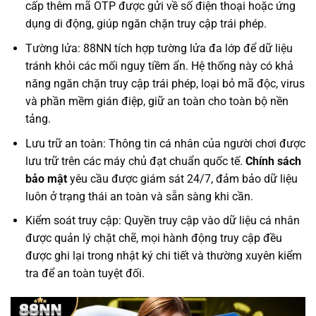
cấp thêm mã OTP được gửi về số điện thoại hoặc ứng
dụng di động, giúp ngăn chặn truy cập trái phép.
Tường lửa: 88NN tích hợp tường lửa đa lớp để dữ liệu
tránh khỏi các mối nguy tiềm ẩn. Hệ thống này có khả
năng ngăn chặn truy cập trái phép, loại bỏ mã độc, virus
và phần mềm gián điệp, giữ an toàn cho toàn bộ nền
tảng.
Lưu trữ an toàn: Thông tin cá nhân của người chơi được
lưu trữ trên các máy chủ đạt chuẩn quốc tế.
Chính sách
bảo mật
yêu cầu được giám sát 24/7, đảm bảo dữ liệu
luôn ở trạng thái an toàn và sẵn sàng khi cần.
Kiểm soát truy cập: Quyền truy cập vào dữ liệu cá nhân
được quản lý chặt chẽ, mọi hành động truy cập đều
được ghi lại trong nhật ký chi tiết và thường xuyên kiểm
tra để an toàn tuyệt đối.