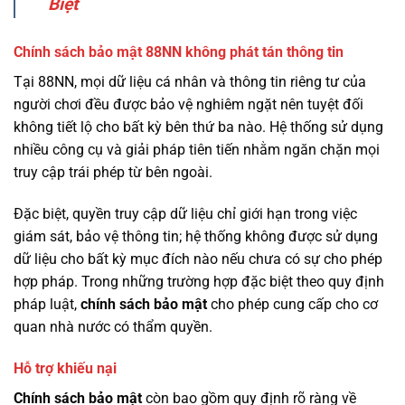
Biệt
Chính sách bảo mật 88NN không phát tán thông tin
Tại 88NN, mọi dữ liệu cá nhân và thông tin riêng tư của
người chơi đều được bảo vệ nghiêm ngặt nên tuyệt đối
không tiết lộ cho bất kỳ bên thứ ba nào. Hệ thống sử dụng
nhiều công cụ và giải pháp tiên tiến nhằm ngăn chặn mọi
truy cập trái phép từ bên ngoài.
Đặc biệt, quyền truy cập dữ liệu chỉ giới hạn trong việc
giám sát, bảo vệ thông tin; hệ thống không được sử dụng
dữ liệu cho bất kỳ mục đích nào nếu chưa có sự cho phép
hợp pháp. Trong những trường hợp đặc biệt theo quy định
pháp luật,
chính sách bảo mật
cho phép cung cấp cho cơ
quan nhà nước có thẩm quyền.
Hỗ trợ khiếu nại
Chính sách bảo mật
còn bao gồm quy định rõ ràng về