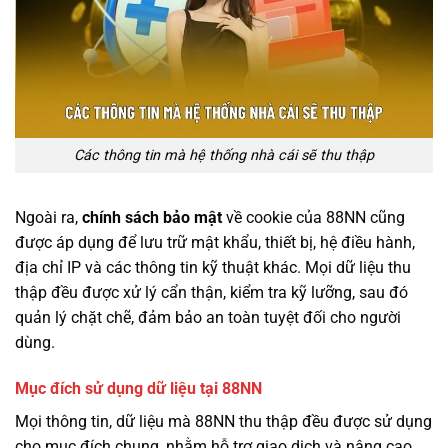
Các thông tin mà hệ thống nhà cái sẽ thu thập
Ngoài ra,
chính sách bảo mật
về cookie của 88NN cũng
được áp dụng để lưu trữ mật khẩu, thiết bị, hệ điều hành,
địa chỉ IP và các thông tin kỹ thuật khác. Mọi dữ liệu thu
thập đều được xử lý cẩn thận, kiểm tra kỹ lưỡng, sau đó
quản lý chặt chẽ, đảm bảo an toàn tuyệt đối cho người
dùng.
Mục đích sử dụng dữ liệu tại 88NN
Mọi thông tin, dữ liệu mà 88NN thu thập đều được sử dụng
cho mục đích chung, nhằm hỗ trợ giao dịch và nâng cao